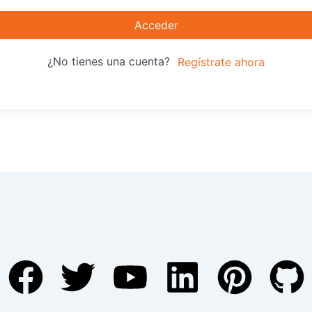
Acceder
¿No tienes una cuenta?
Regístrate ahora
F
T
Y
L
P
G
a
w
o
i
i
i