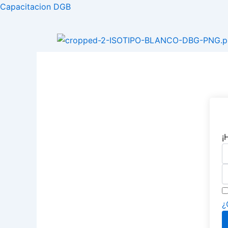
Ir
Capacitacion DGB
al
contenido
¡
¿