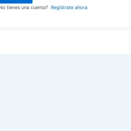
No tienes una cuenta?
Regístrate ahora
G