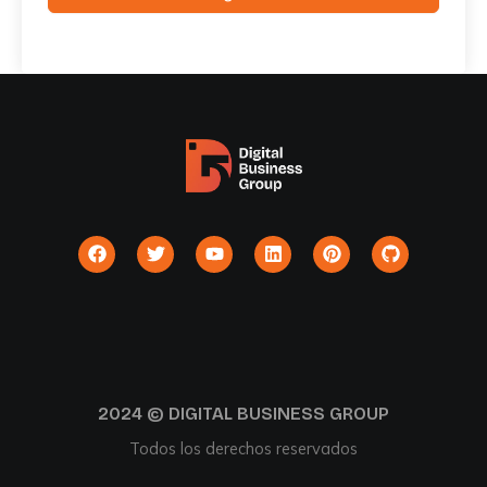
F
T
Y
L
P
G
a
w
o
i
i
i
c
i
u
n
n
t
e
t
t
k
t
h
b
t
u
e
e
u
o
e
b
d
r
b
o
r
e
i
e
k
n
s
t
2024 © DIGITAL BUSINESS GROUP
Todos los derechos reservados