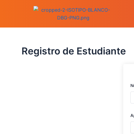
Ir
al
contenido
Registro de Estudiante
N
A