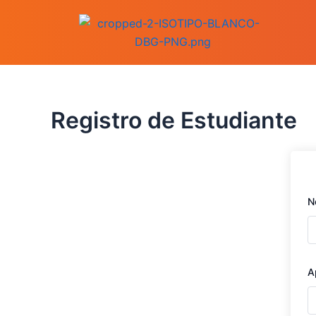
Ir
al
contenido
Registro de Estudiante
N
A