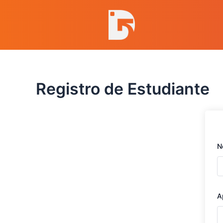
Ir
al
contenido
Registro de Estudiante
N
A